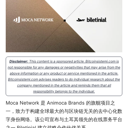
Disclaimer:
This content is a sponsored article. Bitcoinsistemi.com is
not responsible for any damages or negativities that may arise from the
above information or any product or service mentioned in the article.
Bitcoinsistemi.com advises readers to do individual research about the
company mentioned in the article and reminds them that all
responsibility belongs to the individual.
Moca Network 是 Animoca Brands 的旗舰项目之
一，致力于构建全球最大的与区块链无关的去中心化数
字身份网络。该公司宣布与土耳其领先的在线票务平台
之一 Biletinial 建立战略合作伙伴关系。