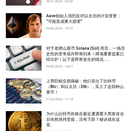
28.01.2026 - 06:53
Aave创始人强烈反对以太坊的计划变更：
“可能造成重大损害”
04.08.2026 - 19:57
对于老牌山寨币 Solana (Sol) 而言，一场历
史性的变革或许即将到来！两项重要提案已
经出炉！以下是即将发生的情况……
04.08.2026 - 16:07
上周巨鲸交易揭秘：他们卖出了比特币
（Btc）和以太坊（Eth），买入了这四种山
寨币！
01.06.2026 - 11:14
为什么比特币价格在最近遭遇重大黑客攻击
后依然保持坚挺，没有下跌？秘诀就在这
里。