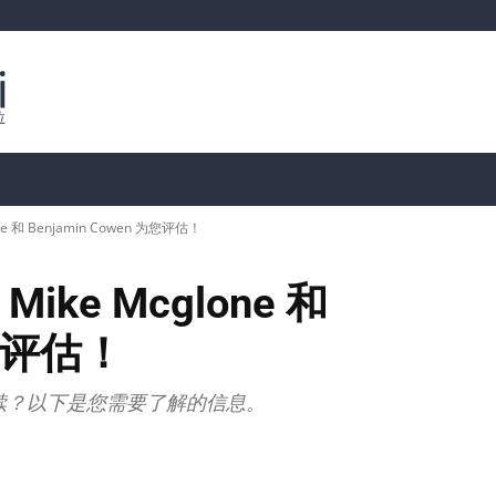
行情分析
加密货币价格
📊 链上数据
Dahası
和 Benjamin Cowen 为您评估！
e Mcglone 和
为您评估！
续？以下是您需要了解的信息。