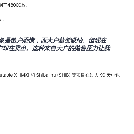
了48000枚。
告：
景象是散户恐慌，而大户趁低吸纳。但现在
户却在卖出。这种来自大户的抛售压力让我
utable X (IMX) 和 Shiba Inu (SHIB) 等项目在过去 90 天中也