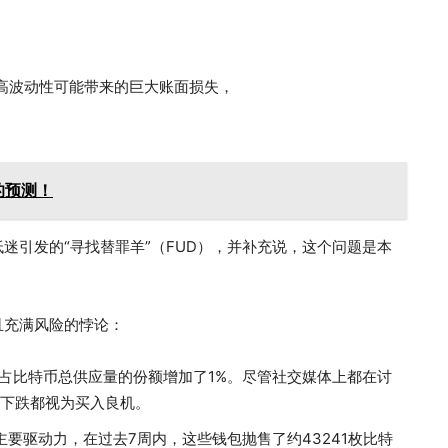
高波动性可能带来的巨大账面损失，
的预测！
场低迷引发的“寻找替罪羊”（FUD），并补充说，这个问题是本
趣且充满风险的悖论：
包所占比特币总供应量的份额增加了1%。尽管社交媒体上都在讨
次下跌都视为买入良机。
的主要驱动力，在过去7周内，这些钱包抛售了约43241枚比特