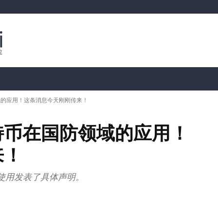
行情分析
加密货币价格
📊 链上数据
Dahası
域的应用！这条消息今天刚刚传来！
特币在国防领域的应用！
来！
使用发表了具体声明。