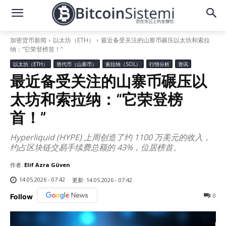
加密货币新闻
以太坊（ETH）
最近备受关注的山寨币碾压以太坊和索拉
纳：“它荣登榜首！”
以太坊（ETH）
替代币（山寨币）
索拉纳（SOL）
行情分析
资讯
最近备受关注的山寨币碾压以
太坊和索拉纳：“它荣登榜
首！”
Hyperliquid (HYPE) 上周创造了约 1100 万美元的收入，
约占区块链交易手续费总额的 43%，位居榜首。
作者:
Elif Azra Güven
14.05.2026 - 07:42
更新:
14.05.2026 - 07:42
0
Follow