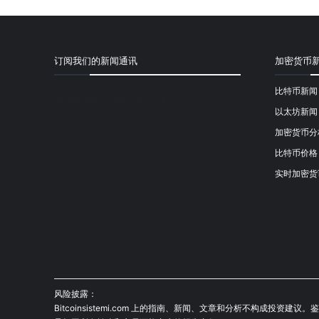
订阅我们的新闻通讯
加密货币
比特币新闻
[mailpoet_form id="1"]
以太坊新闻
加密货币分
比特币价格
实时加密货
风险披露：
Bitcoinsistemi.com 上的指南、新闻、文章和分析不构