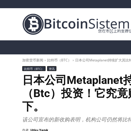
加密货币新闻
比特币（BTC）
替代币
加密货币新闻
比特币（BTC）
日本公司Metaplanet持续扩大其
比特币（BTC）
资讯
日本公司Metaplan
（Btc）投资！它究竟
下。
该公司宣布的新收购表明，机构公司仍然将比
作者:
Utku Yanık