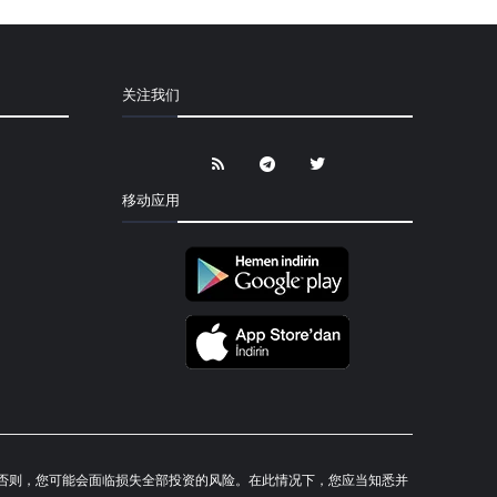
关注我们
移动应用
研究。否则，您可能会面临损失全部投资的风险。在此情况下，您应当知悉并