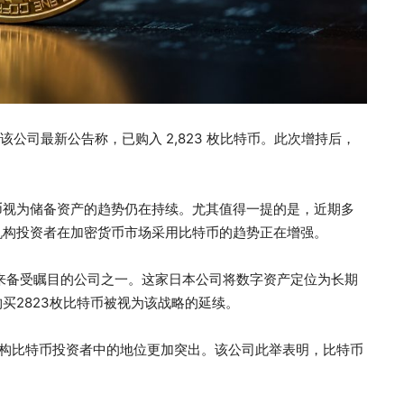
币。该公司最新公告称，已购入 2,823 枚比特币。此次增持后，
币视为储备资产的趋势仍在持续。尤其值得一提的是，近期多
机构投资者在加密货币市场采用比特币的趋势正在增强。
个月来备受瞩目的公司之一。这家日本公司将数字资产定位为长期
买2823枚比特币被视为该战略的延续。
使其在机构比特币投资者中的地位更加突出。该公司此举表明，比特币