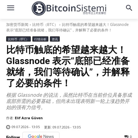
加密货币新闻
比特币（BTC）
比特币触底的希望越来越大！Glassnode
表示“底部已经准备就绪，我们等待确认”，并解释了必要的条件！
比特币（BTC）
行情分析
资讯
比特币触底的希望越来越大！
Glassnode 表示“底部已经准备
就绪，我们等待确认”，并解释
了必要的条件！
根据 Glassnode 的说法，虽然比特币在当前价位具备形成
底部所需的必要基础，但尚未出现表明新一轮上涨趋势开
始的强有力信号。
作者:
Elif Azra Güven
09.07.2026 - 13:05
更新:
09.07.2026 - 13:05
0
Follow