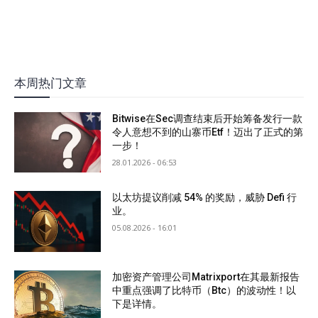
本周热门文章
Bitwise在Sec调查结束后开始筹备发行一款
令人意想不到的山寨币Etf！迈出了正式的第
一步！
28.01.2026 - 06:53
以太坊提议削减 54% 的奖励，威胁 Defi 行
业。
05.08.2026 - 16:01
加密资产管理公司Matrixport在其最新报告
中重点强调了比特币（Btc）的波动性！以
下是详情。