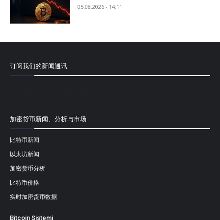
05.08.2026 - 14:11
订阅我们的新闻通讯
[mailpoet_form id="1"]
加密货币新闻、分析与市场
比特币新闻
以太坊新闻
加密货币分析
比特币价格
实时加密货币数据
Bitcoin Sistemi