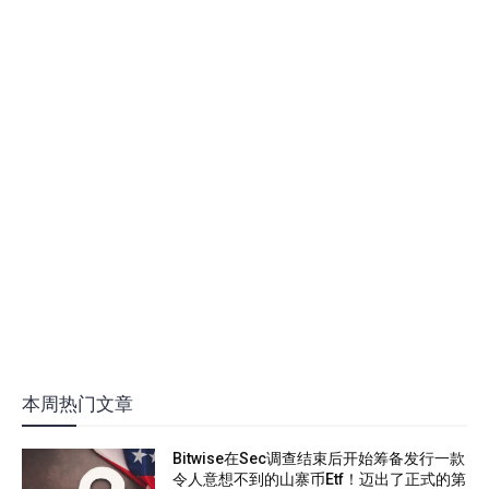
本周热门文章
Bitwise在Sec调查结束后开始筹备发行一款
令人意想不到的山寨币Etf！迈出了正式的第