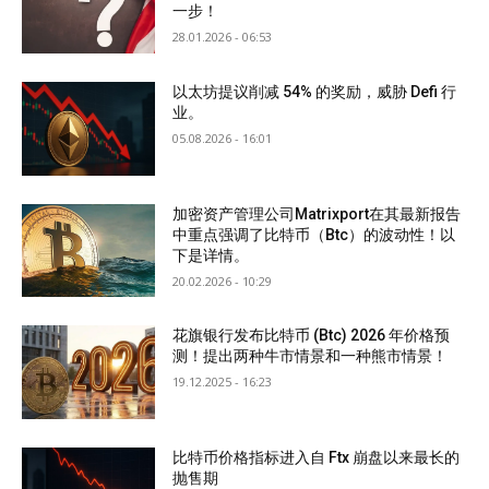
一步！
28.01.2026 - 06:53
以太坊提议削减 54% 的奖励，威胁 Defi 行
业。
05.08.2026 - 16:01
加密资产管理公司Matrixport在其最新报告
中重点强调了比特币（Btc）的波动性！以
下是详情。
20.02.2026 - 10:29
花旗银行发布比特币 (Btc) 2026 年价格预
测！提出两种牛市情景和一种熊市情景！
19.12.2025 - 16:23
比特币价格指标进入自 Ftx 崩盘以来最长的
抛售期