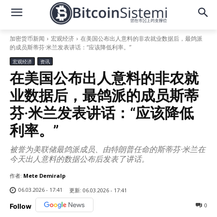
加密货币新闻
宏观经济
在美国公布出人意料的非农就业数据后，最鸽派
的成员斯蒂芬·米兰发表讲话：“应该降低利率。”
宏观经济
资讯
在美国公布出人意料的非农就
业数据后，最鸽派的成员斯蒂
芬·米兰发表讲话：“应该降低
利率。”
被誉为美联储最鸽派成员、由特朗普任命的斯蒂芬·米兰在
今天出人意料的数据公布后发表了讲话。
作者:
Mete Demiralp
06.03.2026 - 17:41
更新:
06.03.2026 - 17:41
0
Follow