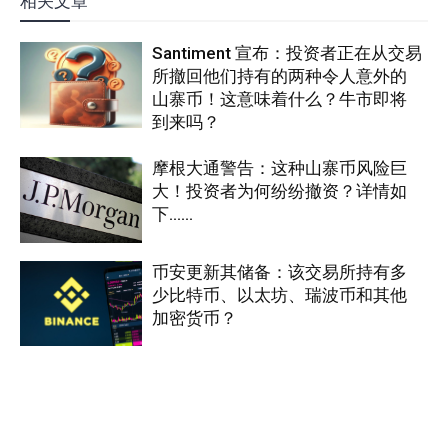
相关文章
Santiment 宣布：投资者正在从交易
所撤回他们持有的两种令人意外的
山寨币！这意味着什么？牛市即将
到来吗？
摩根大通警告：这种山寨币风险巨
大！投资者为何纷纷撤资？详情如
下……
币安更新其储备：该交易所持有多
少比特币、以太坊、瑞波币和其他
加密货币？