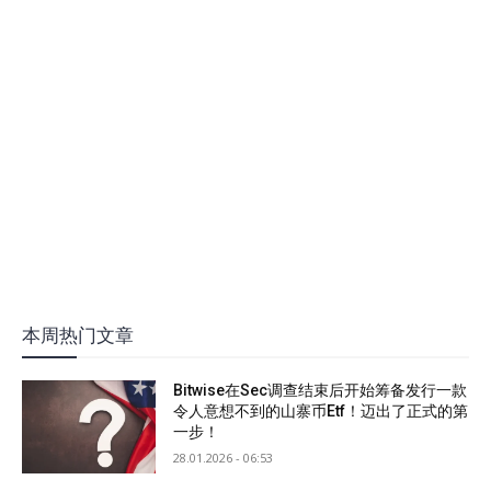
本周热门文章
Bitwise在Sec调查结束后开始筹备发行一款
令人意想不到的山寨币Etf！迈出了正式的第
一步！
28.01.2026 - 06:53