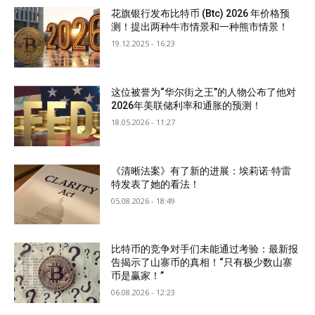
花旗银行发布比特币 (Btc) 2026 年价格预
测！提出两种牛市情景和一种熊市情景！
19.12.2025 - 16:23
这位被誉为“华尔街之王”的人物公布了他对
2026年美联储利率和通胀的预测！
18.05.2026 - 11:27
《清晰法案》有了新的进展：埃莉诺·特雷
特发表了她的看法！
05.08.2026 - 18:49
比特币的竞争对手们未能通过考验：最新报
告揭示了山寨币的真相！“只有极少数山寨
币是赢家！”
06.08.2026 - 12:23