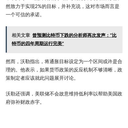
然致力于实现2%的目标，并补充说，这对市场而言是
一个可信的承诺。
相关文章
曾预测比特币下跌的分析师再次发声：“比
特币的四年周期运行完美”
然而，沃勒指出，将通胀目标设定为一个区间或许是合
理的。他表示，如果货币政策的反应机制不够清晰，政
策制定者应该就此问题展开讨论。
沃勒还强调，美联储不会故意维持低利率以帮助美国政
府弥补财政赤字。