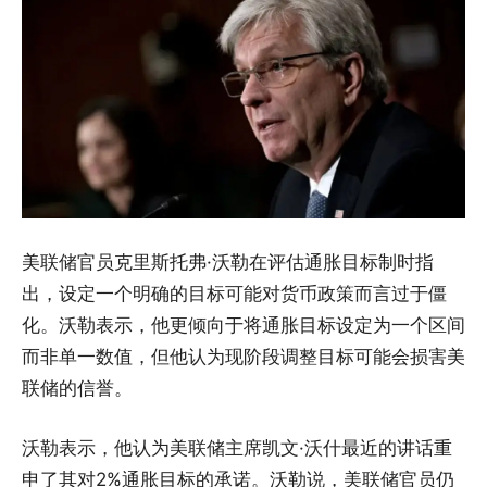
美联储官员克里斯托弗·沃勒在评估通胀目标制时指
出，设定一个明确的目标可能对货币政策而言过于僵
化。沃勒表示，他更倾向于将通胀目标设定为一个区间
而非单一数值，但他认为现阶段调整目标可能会损害美
联储的信誉。
沃勒表示，他认为美联储主席凯文·沃什最近的讲话重
申了其对2%通胀目标的承诺。沃勒说，美联储官员仍