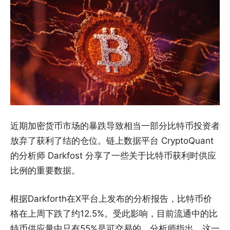
近期加密货币市场的暴跌导致相当一部分比特币投资者
放弃了获利了结的仓位。链上数据平台 CryptoQuant
的分析师 Darkfost 分享了一些关于比特币获利时供应
比例的重要数据。
根据Darkforth在X平台上发布的分析报告，比特币价
格在上周下跌了约12.5%。受此影响，目前流通中的比
特币供应量中只有55%是可交易的。分析师指出，这一