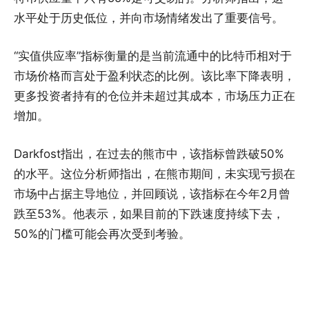
水平处于历史低位，并向市场情绪发出了重要信号。
“实值供应率”指标衡量的是当前流通中的比特币相对于
市场价格而言处于盈利状态的比例。该比率下降表明，
更多投资者持有的仓位并未超过其成本，市场压力正在
增加。
Darkfost指出，在过去的熊市中，该指标曾跌破50%
的水平。这位分析师指出，在熊市期间，未实现亏损在
市场中占据主导地位，并回顾说，该指标在今年2月曾
跌至53%。他表示，如果目前的下跌速度持续下去，
50%的门槛可能会再次受到考验。