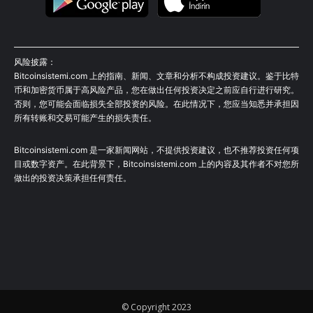
风险披露：
Bitcoinsistemi.com 上的指南、新闻、文章和分析不构成投资建议。鉴于比特
币和加密货币属于高风险产品，您在做出任何投资决定之前应自行进行研究。
否则，您可能会面临损失全部投资的风险。在此情况下，您应当知悉并承担因
所有转账和交易可能产生的损失责任。
Bitcoinsistemi.com 是一家新闻网站，不提供投资建议，也不推荐投资任何项
目或数字资产。在此背景下，Bitcoinsistemi.com 上的内容及其作者不对您所
做出的投资决策承担任何责任。
© Copyright 2023