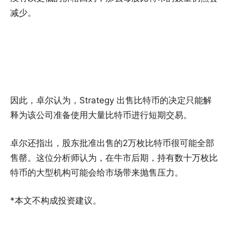
减少。
因此，卓尔认为，Strategy 出售比特币的决定只能解
释为该公司准备使用大量比特币进行短期交易。
卓尔还指出，股东批准出售的2万枚比特币很可能全部
售罄。这位分析师认为，在牛市后期，持有数十万枚比
特币的大型机构可能会给市场带来抛售压力。
*本文不构成投资建议。