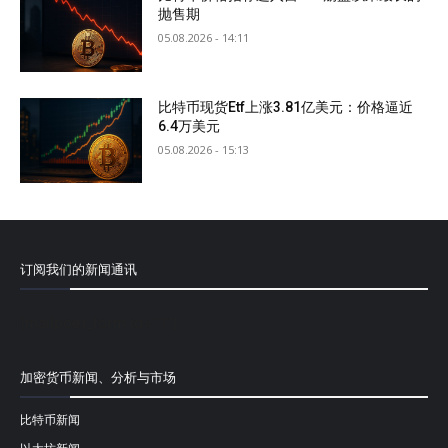
抛售期
05.08.2026 - 14:11
比特币现货Etf上涨3.81亿美元：价格逼近
6.4万美元
05.08.2026 - 15:13
订阅我们的新闻通讯
[mailpoet_form id="1"]
加密货币新闻、分析与市场
比特币新闻