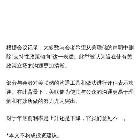
根据会议记录，大多数与会者希望从美联储的声明中删
除“支持性政策倾向”这一表述。此举被认为旨在使有关
政策立场的沟通更加清晰。
部分与会者对美联储的沟通工具和做法进行评估表示欢
迎。在此背景下，美联储为使其与公众的沟通更易于理
解和有效所做的努力尤为突出。
对于年底前利率是上升还是下降，官员们意见不一。
*本文不构成投资建议。