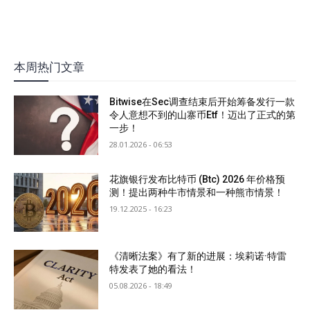
本周热门文章
Bitwise在Sec调查结束后开始筹备发行一款
令人意想不到的山寨币Etf！迈出了正式的第
一步！
28.01.2026 - 06:53
花旗银行发布比特币 (Btc) 2026 年价格预
测！提出两种牛市情景和一种熊市情景！
19.12.2025 - 16:23
《清晰法案》有了新的进展：埃莉诺·特雷
特发表了她的看法！
05.08.2026 - 18:49