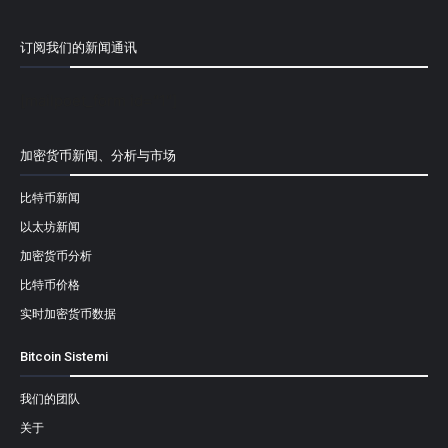
订阅我们的新闻通讯
[mailpoet_form id="1"]
加密货币新闻、分析与市场
比特币新闻
以太坊新闻
加密货币分析
比特币价格
实时加密货币数据
Bitcoin Sistemi
我们的团队
关于