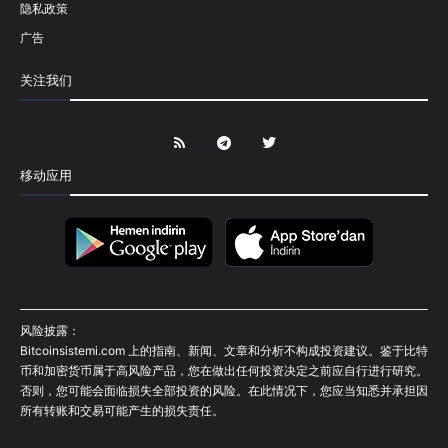
隐私政策
广告
关注我们
移动应用
风险披露：
Bitcoinsistemi.com 上的指南、新闻、文章和分析不构成投资建议。鉴于比特
币和加密货币属于高风险产品，您在做出任何投资决定之前应自行进行研究。
否则，您可能会面临损失全部投资的风险。在此情况下，您应当知悉并承担因
所有转账和交易可能产生的损失责任。