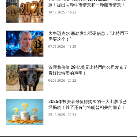
测！提出两种牛市情景和一种熊市情景！
19.12.2025 - 16:23
大牛迈克尔·塞勒发出强硬信息：“比特币不
需要这个！”
07.08.2026 - 13:28
管理着价值 28 亿美元比特币的公司发布了
看好比特币的声明！
06.08.2026 - 20:22
2025年投资者最值得购买的十大山寨币已
经揭晓！甚至还有与特朗普相关的细节！
25.12.2025 - 09:31