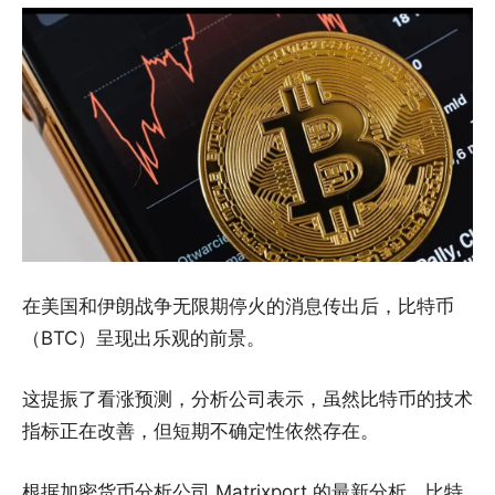
在美国和伊朗战争无限期停火的消息传出后，比特币
（BTC）呈现出乐观的前景。
这提振了看涨预测，分析公司表示，虽然比特币的技术
指标正在改善，但短期不确定性依然存在。
根据加密货币分析公司 Matrixport 的最新分析，比特