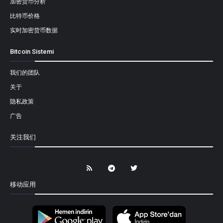
加密货币分析
比特币价格
实时加密货币数据
Bitcoin Sistemi
我们的团队
关于
隐私政策
广告
关注我们
移动应用