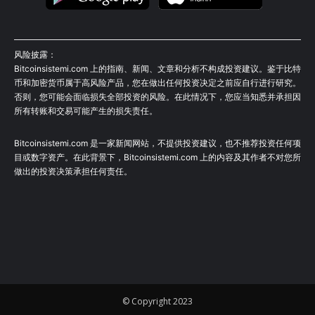
风险披露：
Bitcoinsistemi.com 上的指南、新闻、文章和分析不构成投资建议。鉴于比特
币和加密货币属于高风险产品，您在做出任何投资决定之前应自行进行研究。
否则，您可能会面临损失全部投资的风险。在此情况下，您应当知悉并承担因
所有转账和交易可能产生的损失责任。
Bitcoinsistemi.com 是一家新闻网站，不提供投资建议，也不推荐投资任何项
目或数字资产。在此背景下，Bitcoinsistemi.com 上的内容及其作者不对您所
做出的投资决策承担任何责任。
© Copyright 2023