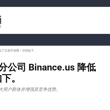
行情分析
加密货币价格
📊 链上数据
Dahası
us 降低了交易手续费！详情如下。
公司 Binance.us 降低
如下。
在扩大用户群体并增强其竞争优势。