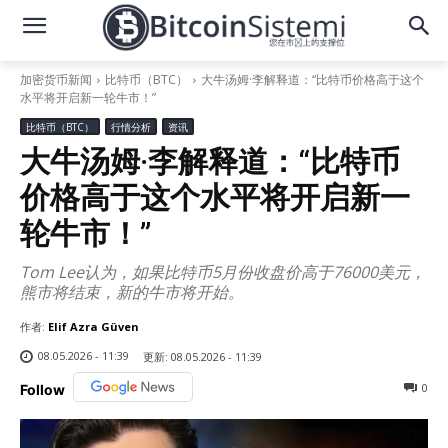
加密货币新闻
比特币（BTC）
大牛汤姆·李解释道：“比特币价格高于这个
水平将开启新一轮牛市！”
比特币（BTC）
行情分析
资讯
大牛汤姆·李解释道：“比特币
价格高于这个水平将开启新一
轮牛市！”
Tom Lee认为，如果比特币5月份收盘价高于76000美元，
熊市将结束，新的牛市将开始。
作者:
Elif Azra Güven
08.05.2026 - 11:39
更新:
08.05.2026 - 11:39
0
Follow