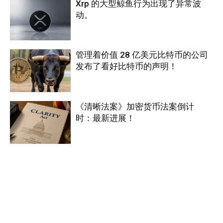
Xrp 的大型鲸鱼行为出现了异常波
动。
管理着价值 28 亿美元比特币的公司
发布了看好比特币的声明！
《清晰法案》加密货币法案倒计
时：最新进展！