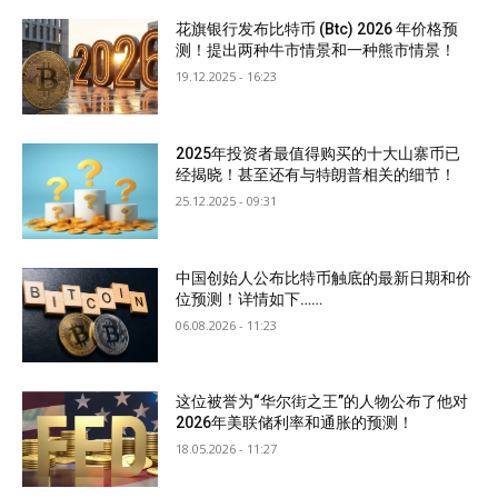
花旗银行发布比特币 (Btc) 2026 年价格预
测！提出两种牛市情景和一种熊市情景！
19.12.2025 - 16:23
2025年投资者最值得购买的十大山寨币已
经揭晓！甚至还有与特朗普相关的细节！
25.12.2025 - 09:31
中国创始人公布比特币触底的最新日期和价
位预测！详情如下……
06.08.2026 - 11:23
这位被誉为“华尔街之王”的人物公布了他对
2026年美联储利率和通胀的预测！
18.05.2026 - 11:27