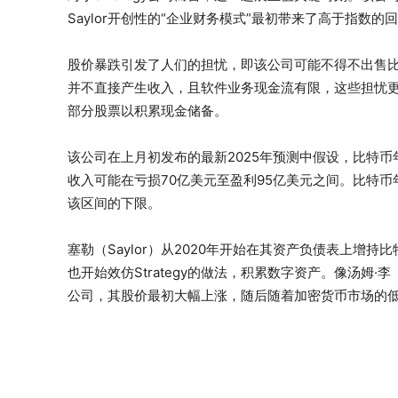
Saylor开创性的“企业财务模式”最初带来了高于指数的
股价暴跌引发了人们的担忧，即该公司可能不得不出售
并不直接产生收入，且软件业务现金流有限，这些担忧更加加
部分股票以积累现金储备。
该公司在上月初发布的最新2025年预测中假设，比特币
收入可能在亏损70亿美元至盈利95亿美元之间。比特币年
该区间的下限。
塞勒（Saylor）从2020年开始在其资产负债表上增
也开始效仿Strategy的做法，积累数字资产。像汤姆·李（Tom L
公司，其股价最初大幅上涨，随后随着加密货币市场的