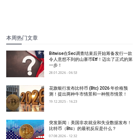
本周热门文章
Bitwise在Sec调查结束后开始筹备发行一款
令人意想不到的山寨币Etf！迈出了正式的第
一步！
28.01.2026 - 06:53
花旗银行发布比特币 (Btc) 2026 年价格预
测！提出两种牛市情景和一种熊市情景！
19.12.2025 - 16:23
突发新闻：美国非农就业和失业数据发布！
比特币（Btc）的最初反应是什么？
07.08.2026 - 12:32