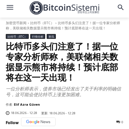
加密货币新闻
比特币（BTC）
比特币多头们注意了！据一位专家分析师
称，美联储相关数据显示熊市将持续！预计底部将在这一天出现！
比特币（BTC）
行情分析
资讯
比特币多头们注意了！据一位
专家分析师称，美联储相关数
据显示熊市将持续！预计底部
将在这一天出现！
一位分析师表示，债券市场已经发出了关于利率的明确信
号，这可能会使比特币上涨更加困难。
作者:
Elif Azra Güven
18.06.2026 - 12:28
更新:
18.06.2026 - 12:28
0
Follow