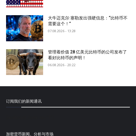
大牛迈克尔·塞勒发出强硬信息：“比特币不
需要这个！”
07.08.2026 - 13:28
管理着价值 28 亿美元比特币的公司发布了
看好比特币的声明！
06.08.2026 - 20:22
订阅我们的新闻通讯
[mailpoet_form id="1"]
加密货币新闻、分析与市场