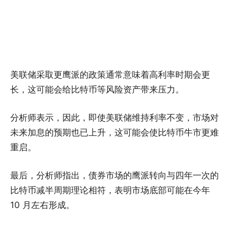
美联储采取更鹰派的政策通常意味着高利率时期会更
长，这可能会给比特币等风险资产带来压力。
分析师表示，因此，即使美联储维持利率不变，市场对
未来加息的预期也已上升，这可能会使比特币牛市更难
重启。
最后，分析师指出，债券市场的鹰派转向与四年一次的
比特币减半周期理论相符，表明市场底部可能在今年
10 月左右形成。