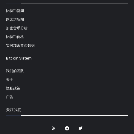
比特币新闻
以太坊新闻
加密货币分析
比特币价格
实时加密货币数据
Bitcoin Sistemi
我们的团队
关于
隐私政策
广告
关注我们