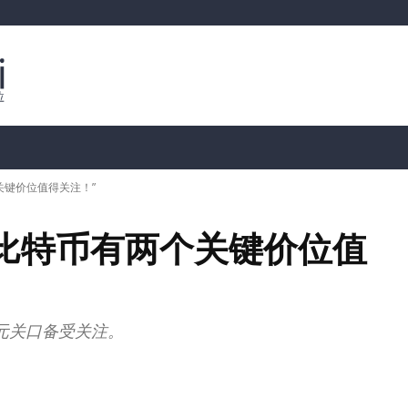
行情分析
加密货币价格
📊 链上数据
Dahası
关键价位值得关注！”
比特币有两个关键价位值
 美元关口备受关注。