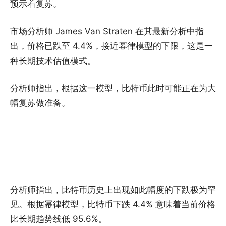
预示着复苏。
市场分析师 James Van Straten 在其最新分析中指
出，价格已跌至 4.4%，接近幂律模型的下限，这是一
种长期技术估值模式。
分析师指出，根据这一模型，比特币此时可能正在为大
幅复苏做准备。
分析师指出，比特币历史上出现如此幅度的下跌极为罕
见。根据幂律模型，比特币下跌 4.4% 意味着当前价格
比长期趋势线低 95.6%。