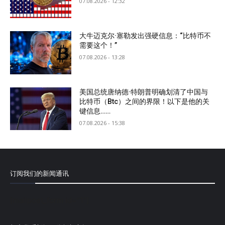
07.08.2026 - 12:32
大牛迈克尔·塞勒发出强硬信息：“比特币不
需要这个！”
07.08.2026 - 13:28
美国总统唐纳德·特朗普明确划清了中国与
比特币（Btc）之间的界限！以下是他的关
键信息……
07.08.2026 - 15:38
订阅我们的新闻通讯
[mailpoet_form id="1"]