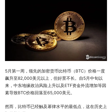
5月第一周，领先的加密货币比特币（BTC）价格一度
飙升至82,000美元以上，但好景不长。自5月中旬以
来，中东地缘政治风险上升以及ETF资金外流增加等因
素导致BTC价格回落至65,000美元。
然而，比特币已经触及幂律水平的最低点，这在历史上