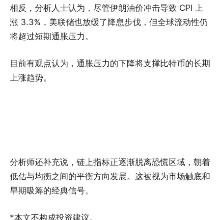
相反，分析人士认为，尽管伊朗油价冲击导致 CPI 上
涨 3.3%，美联储也放缓了降息步伐，但全球流动性仍
将超过短期通胀压力。
目前有观点认为，通胀压力的下降将支撑比特币的长期
上涨趋势。
分析师还补充说，链上指标正逐渐脱离恐慌区域，朝着
低估与均衡之间的平衡方向发展。这被视为市场触底和
早期吸筹的经典信号。
*本文不构成投资建议。