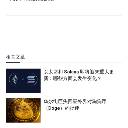
相关文章
以太坊和 Solana 即将迎来重大更
新：哪些方面会发生变化？
华尔街巨头回应外界对狗狗币
（Doge）的批评