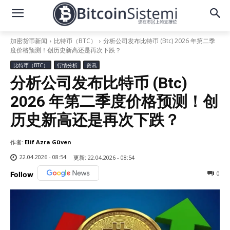
加密货币新闻
比特币（BTC）
分析公司发布比特币 (Btc) 2026 年第二季
度价格预测！创历史新高还是再次下跌？
比特币（BTC）
行情分析
资讯
分析公司发布比特币 (Btc)
2026 年第二季度价格预测！创
历史新高还是再次下跌？
作者:
Elif Azra Güven
22.04.2026 - 08:54
更新:
22.04.2026 - 08:54
0
Follow