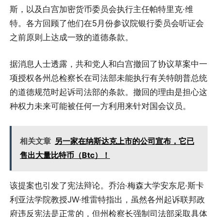
斯，以及白宫加密货币委员会执行主任帕特里克·维
特。各方回顾了他们在5月份参议院银行委员会听证会
之前原则上达成一致的道德条款。
据消息人士透露，共和党人和白宫撤回了协议草案中一
项授权各州总检察长在司法部未能执行有关特朗普总统
的道德规范时起诉司法部的条款。撤回的理由是担心这
种权力未来可能被任何一方利用来针对国会议员。
相关文章
另一家在纳斯达克上市的公司宣布，它已
售出大量比特币（Btc）！
该提案也引发了宪法辩论。乔治·梅森大学安东尼·斯卡
利亚法学院教授JW·维雷特指出，虽然各州起诉联邦政
府违反宪法是正常的，但州检察长强制司法部采取具体